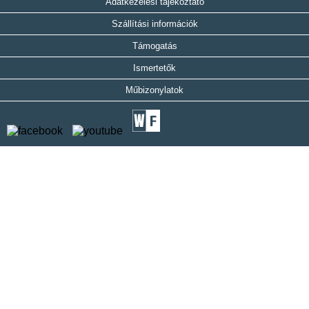
Adatkezelési tájékoztató
Szállítási információk
Támogatás
Ismertetők
Műbizonylatok