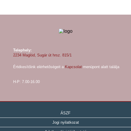
Telephely:
2234 Maglód, Sugár út hrsz. 815/1
Értékesítőink elérhetőségeit a
Kapcsolat
menüpont alatt találja
H-P: 7.00-16.00
ÁSZF
Jogi nyilatkozat