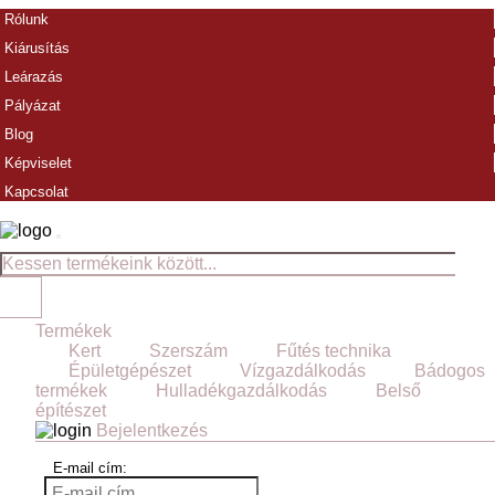
Rólunk
Kiárusítás
Leárazás
Pályázat
Blog
Képviselet
Kapcsolat
Termékek
Kert
Szerszám
Fűtés technika
Épületgépészet
Vízgazdálkodás
Bádogos
termékek
Hulladékgazdálkodás
Belső
építészet
Bejelentkezés
E-mail cím: