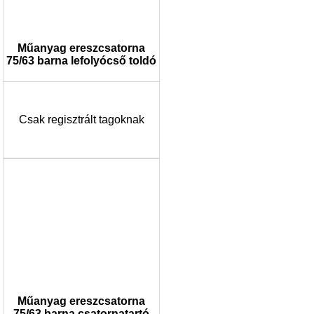
Műanyag ereszcsatorna
75/63 barna lefolyócső toldó
Csak regisztrált tagoknak
Műanyag ereszcsatorna
75/63 barna csatornatartó