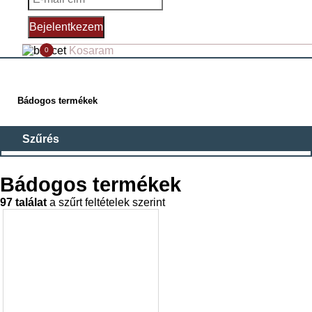
Bejelentkezem
Kosaram
0
Bádogos termékek
MŰANYAG CSATORNA (41)
Bádogos termékek
HORGANYZOTT ÉPÜLETBÁDOGOS TERMÉKEK (11)
97 találat
a szűrt feltételek szerint
CSATORNAVAS (7)
HORGANYZOTT ERESZCSATORNA (38)