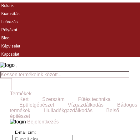
Rólunk
Kiárusítás
Leárazás
Pályázat
Blog
Képviselet
Kapcsolat
Termékek
Kert
Szerszám
Fűtés technika
Épületgépészet
Vízgazdálkodás
Bádogos
termékek
Hulladékgazdálkodás
Belső
építészet
Bejelentkezés
E-mail cím: