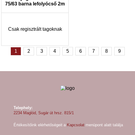
75/63 barna lefolyócső 2m
Csak regisztrált tagoknak
1
2
3
4
5
6
7
8
9
Telephely:
2234 Maglód, Sugár út hrsz. 815/1
Értékesítőink elérhetőségeit a
Kapcsolat
menüpont alatt találja