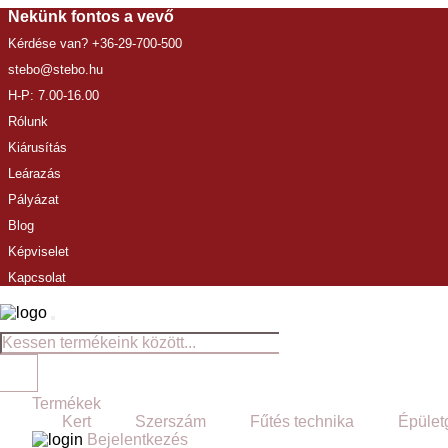
Nekünk fontos a vevő
Kérdése van? +36-29-700-500
stebo@stebo.hu
H-P: 7.00-16.00
Rólunk
Kiárusítás
Leárazás
Pályázat
Blog
Képviselet
Kapcsolat
Termékek
Kert
Szerszám
Fűtés technika
Épület
Bejelentkezés