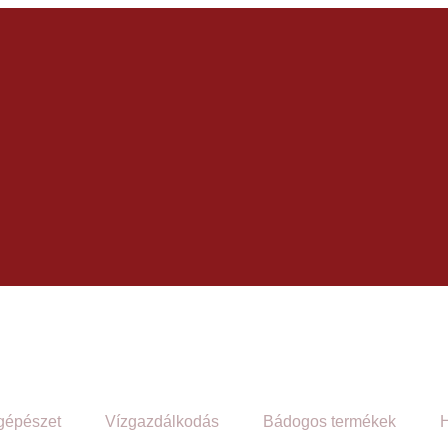
gépészet
Vízgazdálkodás
Bádogos termékek