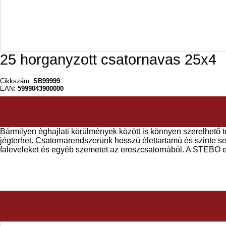
25 horganyzott csatornavas 25x4
Cikkszám:
SB99999
EAN:
5999043900000
Bármilyen éghajlati körülmények között is könnyen szerelhető tet
jégterhet. Csatornarendszerünk hosszú élettartamú és szinte s
faleveleket és egyéb szemetet az ereszcsatornából. A STEBO 