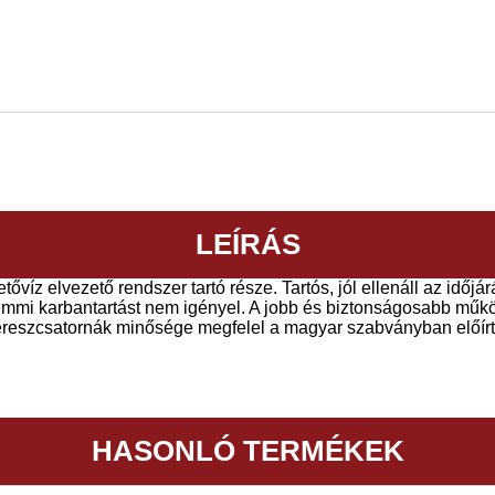
LEÍRÁS
ővíz elvezető rendszer tartó része. Tartós, jól ellenáll az időj
emmi karbantartást nem igényel. A jobb és biztonságosabb működ
ereszcsatornák minősége megfelel a magyar szabványban előír
HASONLÓ TERMÉKEK