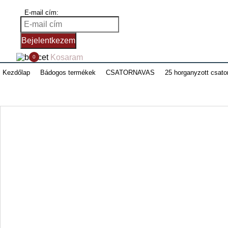
E-mail cím:
Bejelentkezem
Kosaram
0
Kezdőlap
Bádogos termékek
CSATORNAVAS
25 horganyzott csat