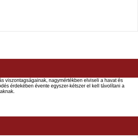
árás viszontagságainak, nagymértékben elviseli a havat és
és érdekében évente egyszer-kétszer el kell távolítani a
taknak.