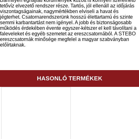
Bármilyen éghajlati körülmények között is könnyen szerelhető
tetővíz elvezető rendszer része. Tartós, jól ellenáll az időjárás
viszontagságainak, nagymértékben elviseli a havat és
jégterhet. Csatornarendszerünk hosszú élettartamú és szinte
semmi karbantartást nem igényel. A jobb és biztonságosabb
működés érdekében évente egyszer-kétszer el kell távolítani a
faleveleket és egyéb szemetet az ereszcsatornából. A STEBO
ereszcsatornák minősége megfelel a magyar szabványban
előírtaknak.
HASONLÓ TERMÉKEK