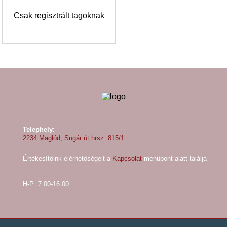
Csak regisztrált tagoknak
Telephely:
2234 Maglód, Sugár út hrsz. 815/1
Értékesítőink elérhetőségeit a
Kapcsolat
menüpont alatt találja
H-P: 7.00-16.00