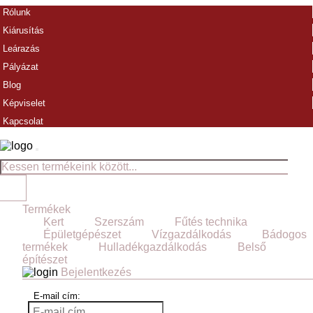
Rólunk
Kiárusítás
Leárazás
Pályázat
Blog
Képviselet
Kapcsolat
Termékek
Kert
Szerszám
Fűtés technika
Épületgépészet
Vízgazdálkodás
Bádogos
termékek
Hulladékgazdálkodás
Belső
építészet
Bejelentkezés
E-mail cím: