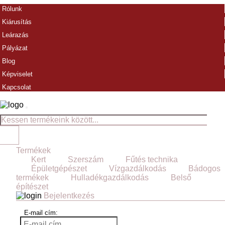
Rólunk
Kiárusítás
Leárazás
Pályázat
Blog
Képviselet
Kapcsolat
Termékek
Kert
Szerszám
Fűtés technika
Épületgépészet
Vízgazdálkodás
Bádogos
termékek
Hulladékgazdálkodás
Belső
építészet
Bejelentkezés
E-mail cím: