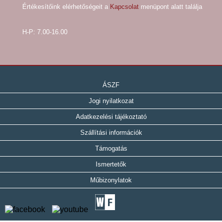
Értékesítőink elérhetőségeit a
Kapcsolat
menüpont alatt találja
H-P: 7.00-16.00
ÁSZF
Jogi nyilatkozat
Adatkezelési tájékoztató
Szállítási információk
Támogatás
Ismertetők
Műbizonylatok