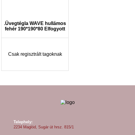
.Üvegtégla WAVE hullámos
fehér 190*190*80 Elfogyott
Csak regisztrált tagoknak
Telephely:
2234 Maglód, Sugár út hrsz. 815/1