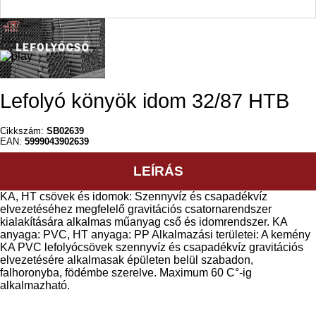
Lefolyó könyök idom 32/87 HTB
Cikkszám:
SB02639
EAN:
5999043902639
LEÍRÁS
KA, HT csövek és idomok: Szennyvíz és csapadékvíz
elvezetéséhez megfelelő gravitációs csatornarendszer
kialakítására alkalmas műanyag cső és idomrendszer. KA
anyaga: PVC, HT anyaga: PP Alkalmazási területei: A kemény
KA PVC lefolyócsövek szennyvíz és csapadékvíz gravitációs
elvezetésére alkalmasak épületen belül szabadon,
falhoronyba, födémbe szerelve. Maximum 60 C°-ig
alkalmazható.