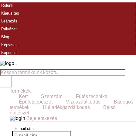
Rólunk
Kiárusítás
Leárazás
Pályázat
Blog
Képviselet
Kapcsolat
Termékek
Kert
Szerszám
Fűtés technika
Épületgépészet
Vízgazdálkodás
Bádogos
termékek
Hulladékgazdálkodás
Belső
építészet
Bejelentkezés
E-mail cím: