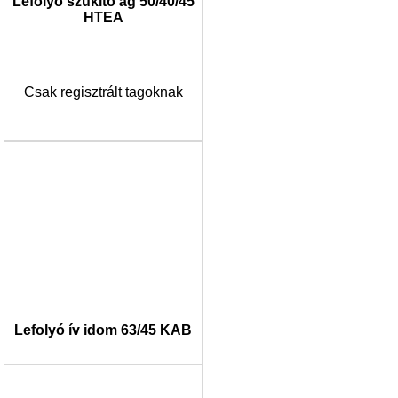
Lefolyó szűkítő ág 50/40/45
HTEA
Csak regisztrált tagoknak
Lefolyó ív idom 63/45 KAB