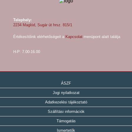
Telephely:
2234 Maglód, Sugár út hrsz. 815/1
Értékesítőink elérhetőségeit a
Kapcsolat
menüpont alatt találja
H-P: 7.00-16.00
ÁSZF
Jogi nyilatkozat
Adatkezelési tájékoztató
Szállítási információk
Támogatás
Ismertetők