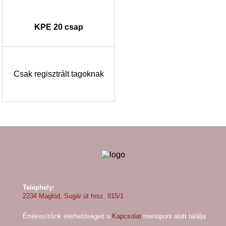
KPE 20 csap
Csak regisztrált tagoknak
Telephely:
2234 Maglód, Sugár út hrsz. 815/1
Értékesítőink elérhetőségeit a
Kapcsolat
menüpont alatt találja