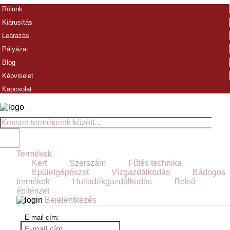
Rólunk
Kiárusítás
Leárazás
Pályázat
Blog
Képviselet
Kapcsolat
Termékek
Kert
Szerszám
Fűtés technika
Épületgépészet
Vízgazdálkodás
Bádogos
termékek
Hulladékgazdálkodás
Belső
építészet
Bejelentkezés
E-mail cím: