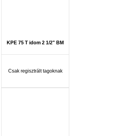
KPE 75 T idom 2 1/2" BM
Csak regisztrált tagoknak