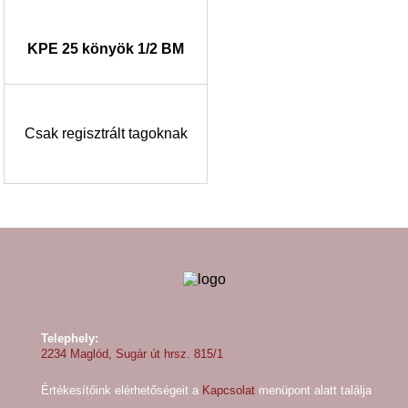
KPE 25 könyök 1/2 BM
Csak regisztrált tagoknak
Telephely:
2234 Maglód, Sugár út hrsz. 815/1
Értékesítőink elérhetőségeit a
Kapcsolat
menüpont alatt találja