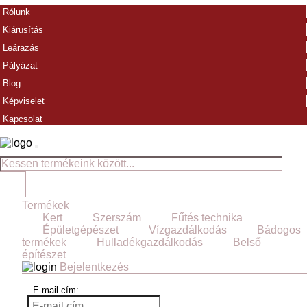
Rólunk
Kiárusítás
Leárazás
Pályázat
Blog
Képviselet
Kapcsolat
Termékek
Kert
Szerszám
Fűtés technika
Épületgépészet
Vízgazdálkodás
Bádogos
termékek
Hulladékgazdálkodás
Belső
építészet
Bejelentkezés
E-mail cím: