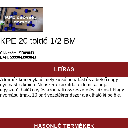
KPE 20 toldó 1/2 BM
Cikkszám:
SB09843
EAN:
5999043909843
LEÍRÁS
A termék keményfalú, mely külső behatást és a belső nagy
nyomást is kibírja. Népszerű, sokoldalú idomcsaládja,
egyszerű, hatékony és azonnali összeszerelést biztosít. Nagy
nyomású (max. 10 bar) vezetékrendszer alakítható ki belőle.
HASONLÓ TERMÉKEK