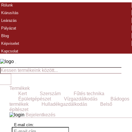
Rólunk
Kiárusítás
Leárazás
Pályázat
Blog
Képviselet
Kapcsolat
Termékek
Kert
Szerszám
Fűtés technika
Épületgépészet
Vízgazdálkodás
Bádogos
termékek
Hulladékgazdálkodás
Belső
építészet
Bejelentkezés
E-mail cím: