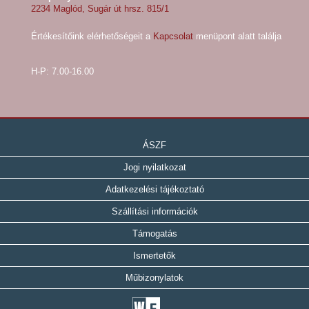
2234 Maglód, Sugár út hrsz. 815/1
Értékesítőink elérhetőségeit a
Kapcsolat
menüpont alatt találja
H-P: 7.00-16.00
ÁSZF
Jogi nyilatkozat
Adatkezelési tájékoztató
Szállítási információk
Támogatás
Ismertetők
Műbizonylatok