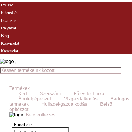
Rólunk
Kiárusítás
Leárazás
Pályázat
Blog
Képviselet
Kapcsolat
Termékek
Kert
Szerszám
Fűtés technika
Épületgépészet
Vízgazdálkodás
Bádogos
termékek
Hulladékgazdálkodás
Belső
építészet
Bejelentkezés
E-mail cím: