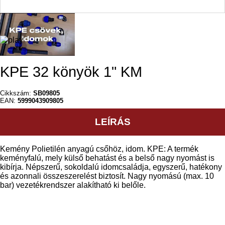
KPE 32 könyök 1" KM
Cikkszám:
SB09805
EAN:
5999043909805
LEÍRÁS
Kemény Polietilén anyagú csőhöz, idom. KPE: A termék
keményfalú, mely külső behatást és a belső nagy nyomást is
kibírja. Népszerű, sokoldalú idomcsaládja, egyszerű, hatékony
és azonnali összeszerelést biztosít. Nagy nyomású (max. 10
bar) vezetékrendszer alakítható ki belőle.