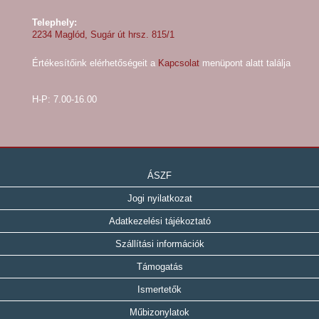
Telephely:
2234 Maglód, Sugár út hrsz. 815/1
Értékesítőink elérhetőségeit a
Kapcsolat
menüpont alatt találja
H-P: 7.00-16.00
ÁSZF
Jogi nyilatkozat
Adatkezelési tájékoztató
Szállítási információk
Támogatás
Ismertetők
Műbizonylatok