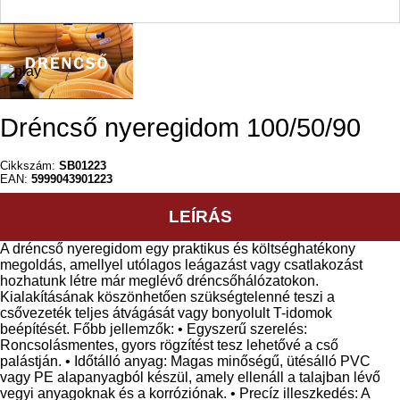
Dréncső nyeregidom 100/50/90
Cikkszám:
SB01223
EAN:
5999043901223
LEÍRÁS
A dréncső nyeregidom egy praktikus és költséghatékony
megoldás, amellyel utólagos leágazást vagy csatlakozást
hozhatunk létre már meglévő dréncsőhálózatokon.
Kialakításának köszönhetően szükségtelenné teszi a
csővezeték teljes átvágását vagy bonyolult T-idomok
beépítését. Főbb jellemzők: • Egyszerű szerelés:
Roncsolásmentes, gyors rögzítést tesz lehetővé a cső
palástján. • Időtálló anyag: Magas minőségű, ütésálló PVC
vagy PE alapanyagból készül, amely ellenáll a talajban lévő
vegyi anyagoknak és a korróziónak. • Precíz illeszkedés: A