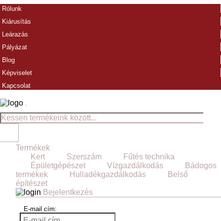
Rólunk
Kiárusítás
Leárazás
Pályázat
Blog
Képviselet
Kapcsolat
Termékek
Kert
Szerszám
Fűtés technika
Épületgépészet
Vízgazdálkodás
Bádogos
termékek
Hulladékgazdálkodás
Belső
építészet
Bejelentkezés
E-mail cím: