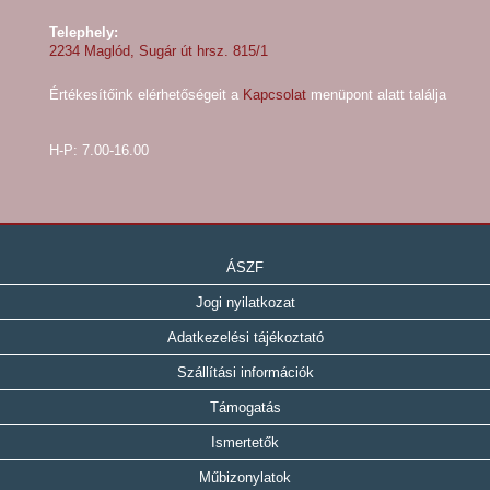
Telephely:
2234 Maglód, Sugár út hrsz. 815/1
Értékesítőink elérhetőségeit a
Kapcsolat
menüpont alatt találja
H-P: 7.00-16.00
ÁSZF
Jogi nyilatkozat
Adatkezelési tájékoztató
Szállítási információk
Támogatás
Ismertetők
Műbizonylatok