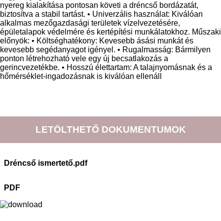
nyereg kialakítása pontosan követi a dréncső bordázatát,
biztosítva a stabil tartást. • Univerzális használat: Kiválóan
alkalmas mezőgazdasági területek vízelvezetésére,
épületalapok védelmére és kertépítési munkálatokhoz. Műszaki
előnyök: • Költséghatékony: Kevesebb ásási munkát és
kevesebb segédanyagot igényel. • Rugalmasság: Bármilyen
ponton létrehozható vele egy új becsatlakozás a
gerincvezetékbe. • Hosszú élettartam: A talajnyomásnak és a
hőmérséklet-ingadozásnak is kiválóan ellenáll
LETÖLTHETŐ DOKUMENTUMOK
Dréncső ismertető.pdf
PDF