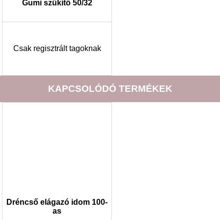
Gumi szűkítő 50/32
Csak regisztrált tagoknak
KAPCSOLÓDÓ TERMÉKEK
Dréncső elágazó idom 100-
as