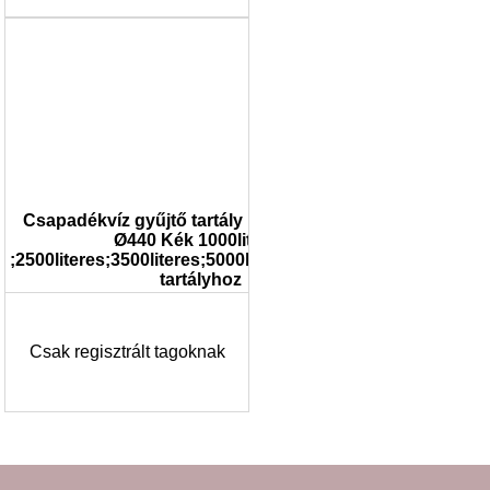
Csapadékvíz gyűjtő tartály magasító 20cm/
Ø440 Kék 1000literes
;2500literes;3500literes;5000literes;7000literes
tartályhoz
Csak regisztrált tagoknak