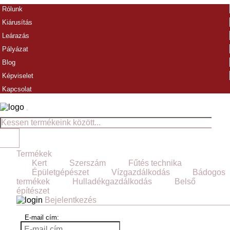
Rólunk
Kiárusítás
Leárazás
Pályázat
Blog
Képviselet
Kapcsolat
Termékek
Kert
Szerszám
Fűtés technika
Épületgépészet
Vízgazdálkodás
Bádogos
termékek
Hulladékgazdálkodás
Belső
építészet
Bejelentkezés
E-mail cím: