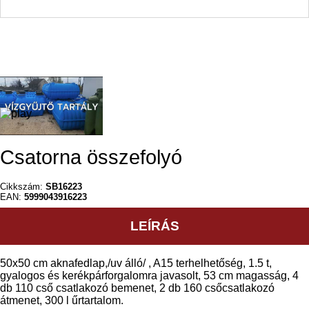
Csatorna összefolyó
Cikkszám:
SB16223
EAN:
5999043916223
LEÍRÁS
50x50 cm aknafedlap,/uv álló/ , A15 terhelhetőség, 1.5 t,
gyalogos és kerékpárforgalomra javasolt, 53 cm magasság, 4
db 110 cső csatlakozó bemenet, 2 db 160 csőcsatlakozó
átmenet, 300 l űrtartalom.