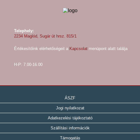
Telephely:
2234 Maglód, Sugár út hrsz. 815/1
Értékesítőink elérhetőségeit a
Kapcsolat
menüpont alatt találja
H-P: 7.00-16.00
ÁSZF
Jogi nyilatkozat
Adatkezelési tájékoztató
Szállítási információk
Támogatás