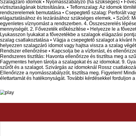
Szalagzáró idomok • Nyomásszabályzó (ha szükséges) • Fővezet
víztisztaságának biztosítására. • Teflonszalag: Az idomok tömíté
rendszerelemek bemutatása • Csepegtető szalag: Perforált vagy 
elágaztatásához és lezárásához szükséges elemek. • Szűrő: M
egyenletes víznyomást a rendszerben. 4. Összeszerelés lépései 1
mennyiségét. 2. Fővezeték előkészítése • Helyezze le a főveze
Lyukasszon lyukakat a fővezetékbe a szalagok elágazási pontjai
szalag csatlakoztatása • Vágja a csepegtető szalagot a kívánt 
helyezzen szalagzáró idomot vagy hajtsa vissza a szalag végét
Rendszer ellenőrzése • Kapcsolja be a vízforrást, és ellenőrizz
Rendszeres tisztítás: Havonta ellenőrizze és tisztítsa meg a szű
Fagymentes helyen tárolja a szalagokat és az idomokat. 9. Gy
szűrőt és a szalagot. Szivárgás az idomoknál Rossz csatlakoz
Ellenőrizze a nyomásszabályzót, tisztítsa meg. Figyelem! Mindi
élettartamát és hatékonyságát. További kérdésekkel forduljon 