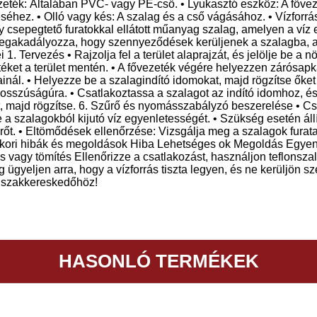
ék: Általában PVC- vagy PE-cső. • Lyukasztó eszköz: A főveze
séhez. • Olló vagy kés: A szalag és a cső vágásához. • Vízforrás
csepegtető furatokkal ellátott műanyag szalag, amelyen a víz el
egakadályozza, hogy szennyeződések kerüljenek a szalagba, am
. Tervezés • Rajzolja fel a terület alaprajzát, és jelölje be a
téket a terület mentén. • A fővezeték végére helyezzen zárósap
nál. • Helyezze be a szalagindító idomokat, majd rögzítse őket
hosszúságúra. • Csatlakoztassa a szalagot az indító idomhoz, é
, majd rögzítse. 6. Szűrő és nyomásszabályzó beszerelése • Csa
e a szalagokból kijutó víz egyenletességét. • Szükség esetén ál
rőt. • Eltömődések ellenőrzése: Vizsgálja meg a szalagok furatait
akori hibák és megoldások Hiba Lehetséges ok Megoldás Egyenet
ás vagy tömítés Ellenőrizze a csatlakozást, használjon teflon
g ügyeljen arra, hogy a vízforrás tiszta legyen, és ne kerüljö
a szakkereskedőhöz!
HASONLÓ TERMÉKEK