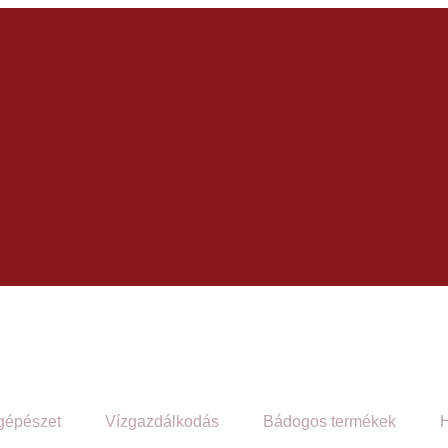
gépészet
Vízgazdálkodás
Bádogos termékek