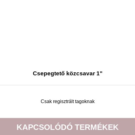
Csepegtető közcsavar 1"
Csak regisztrált tagoknak
KAPCSOLÓDÓ TERMÉKEK