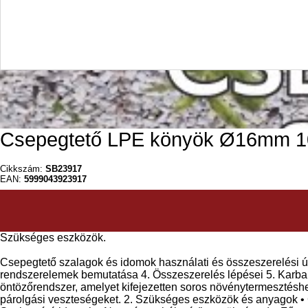
Csepegtető LPE könyök Ø16mm 1
Cikkszám:
SB23917
EAN:
5999043923917
Szükséges eszközök.
Csepegtető szalagok és idomok használati és összeszerelési ú
rendszerelemek bemutatása 4. Összeszerelés lépései 5. Karban
öntözőrendszer, amelyet kifejezetten soros növénytermesztéshe
párolgási veszteségeket. 2. Szükséges eszközök és anyagok • Cs