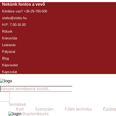
Nekünk fontos a vevő
Kérdése van? +36-29-700-500
stebo@stebo.hu
H-P: 7.00-16.00
Rólunk
Kiárusítás
Leárazás
Pályázat
Blog
Képviselet
Kapcsolat
Termékek
Kert
Szerszám
Fűtés technika
Épület
Bejelentkezés