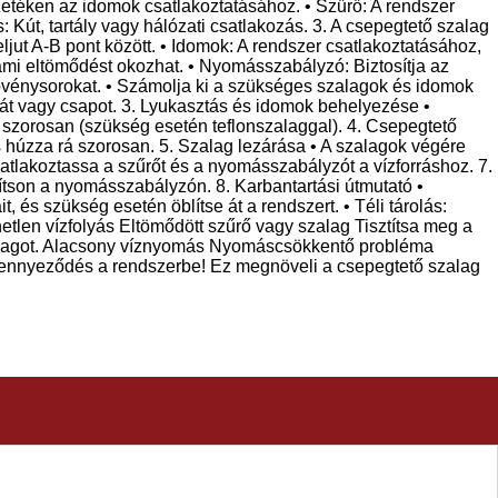
téken az idomok csatlakoztatásához. • Szűrő: A rendszer
: Kút, tartály vagy hálózati csatlakozás. 3. A csepegtető szalag
jut A-B pont között. • Idomok: A rendszer csatlakoztatásához,
i eltömődést okozhat. • Nyomásszabályzó: Biztosítja az
 növénysorokat. • Számolja ki a szükséges szalagok és idomok
kát vagy csapot. 3. Lyukasztás és idomok behelyezése •
 szorosan (szükség esetén teflonszalaggal). 4. Csepegtető
s húzza rá szorosan. 5. Szalag lezárása • A szalagok végére
tlakoztassa a szűrőt és a nyomásszabályzót a vízforráshoz. 7.
lítson a nyomásszabályzón. 8. Karbantartási útmutató •
, és szükség esetén öblítse át a rendszert. • Téli tárolás:
len vízfolyás Eltömődött szűrő vagy szalag Tisztítsa meg a
szalagot. Alacsony víznyomás Nyomáscsökkentő probléma
n szennyeződés a rendszerbe! Ez megnöveli a csepegtető szalag