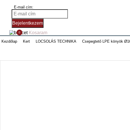
E-mail cím:
Bejelentkezem
Kosaram
0
Kezdőlap
Kert
LOCSOLÁS TECHNIKA
Csepegtető LPE könyök Ø