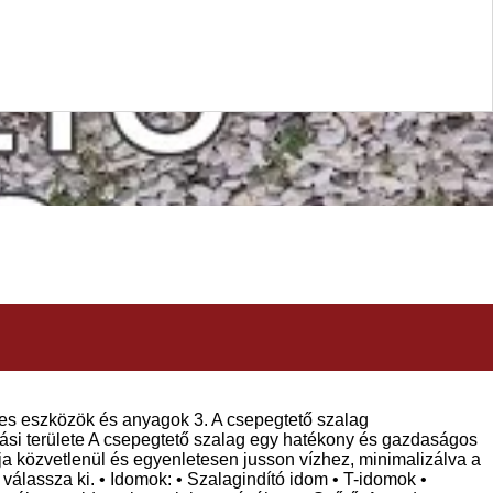
ges eszközök és anyagok 3. A csepegtető szalag
ási területe A csepegtető szalag egy hatékony és gazdaságos
ja közvetlenül és egyenletesen jusson vízhez, minimalizálva a
válassza ki. • Idomok: • Szalagindító idom • T-idomok •