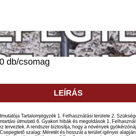
0 db/csomag
LEÍRÁS
tmutatója Tartalomjegyzék 1. Felhasználási területe 2. Szüksé
tartási útmutató 6. Gyakori hibák és megoldások 1. Felhasznál
z terveztek. A rendszer biztosítja, hogy a növények gyökérzóná
epegtető szalag: Méretét és hosszát a terület igényei alapján 