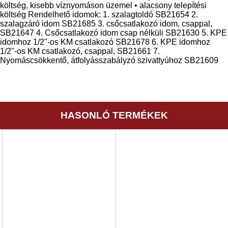
költség, kisebb víznyomáson üzemel • alacsony telepítési
költség Rendelhető idomok: 1. szalagtoldó SB21654 2.
szalagzáró idom SB21685 3. csőcsatlakozó idom, csappal,
SB21647 4. Csőcsatlakozó idom csap nélküli SB21630 5. KPE
idomhoz 1/2"-os KM csatlakozó SB21678 6. KPE idomhoz
1/2"-os KM csatlakozó, csappal, SB21661 7.
Nyomáscsökkentő, átfolyásszabályzó szivattyúhoz SB21609
HASONLÓ TERMÉKEK