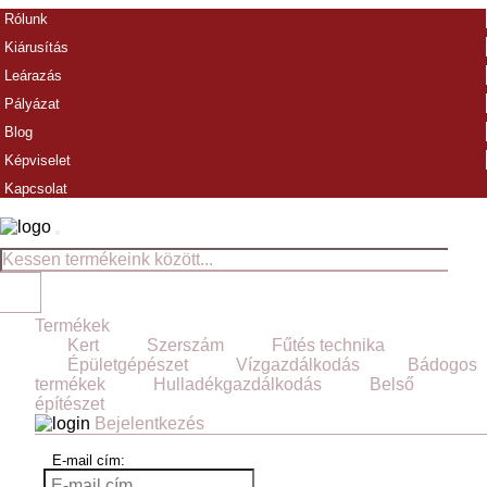
Rólunk
Kiárusítás
Leárazás
Pályázat
Blog
Képviselet
Kapcsolat
Termékek
Kert
Szerszám
Fűtés technika
Épületgépészet
Vízgazdálkodás
Bádogos
termékek
Hulladékgazdálkodás
Belső
építészet
Bejelentkezés
E-mail cím: