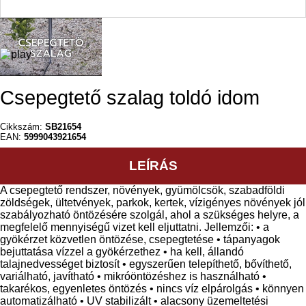
Csepegtető szalag toldó idom
Cikkszám:
SB21654
EAN:
5999043921654
LEÍRÁS
A csepegtető rendszer, növények, gyümölcsök, szabadföldi
zöldségek, ültetvények, parkok, kertek, vízigényes növények jól
szabályozható öntözésére szolgál, ahol a szükséges helyre, a
megfelelő mennyiségű vizet kell eljuttatni. Jellemzői: • a
gyökérzet közvetlen öntözése, csepegtetése • tápanyagok
bejuttatása vízzel a gyökérzethez • ha kell, állandó
talajnedvességet biztosít • egyszerűen telepíthető, bővíthető,
variálható, javítható • mikróöntözéshez is használható •
takarékos, egyenletes öntözés • nincs víz elpárolgás • könnyen
automatizálható • UV stabilizált • alacsony üzemeltetési