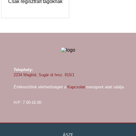
Csak regisztrált tagoknak
Telephely:
2234 Maglód, Sugár út hrsz. 815/1
Értékesítőink elérhetőségeit a
Kapcsolat
menüpont alatt találja
H-P: 7.00-16.00
ÁSZF