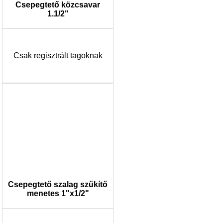
Csepegtető közcsavar
1.1/2"
Csak regisztrált tagoknak
Csepegtető szalag szűkítő
menetes 1"x1/2"