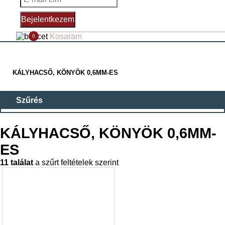
Bejelentkezem
Kosaram
0
KÁLYHACSŐ, KÖNYÖK 0,6MM-ES
SZELLÖZŐ RÁCSOK (1)
KÁLYHACSŐ, KÖNYÖK 0,6MM-
ZOMÁNCOZOTT FÜSTCSŐ, KÖNYÖK, KIEGÉSZÍTŐ (8)
ES
KÁLYHA ÉS KANDALLÓ KIEGÉSZÍTŐ (21)
11 találat
a szűrt feltételek szerint
KÁLYHACSŐ, KÖNYÖK 0,6MM-ES (11)