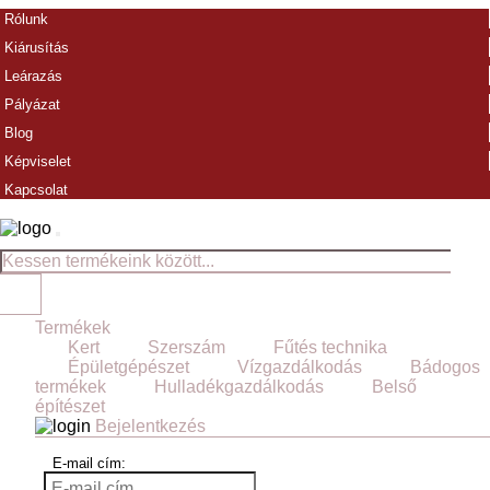
Rólunk
Kiárusítás
Leárazás
Pályázat
Blog
Képviselet
Kapcsolat
Termékek
Kert
Szerszám
Fűtés technika
Épületgépészet
Vízgazdálkodás
Bádogos
termékek
Hulladékgazdálkodás
Belső
építészet
Bejelentkezés
E-mail cím: