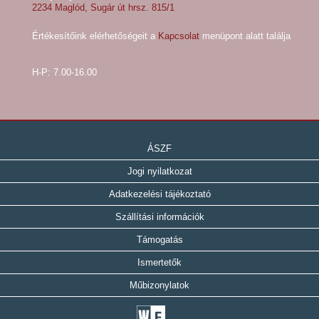
2234 Maglód, Sugár út hrsz. 815/1
Értékesítőink elérhetőségeit a
Kapcsolat
menüpont alatt találja
H-P: 7.00-16.00
ÁSZF
Jogi nyilatkozat
Adatkezelési tájékoztató
Szállítási információk
Támogatás
Ismertetők
Műbizonylatok