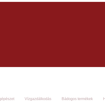
gépészet
Vízgazdálkodás
Bádogos termékek