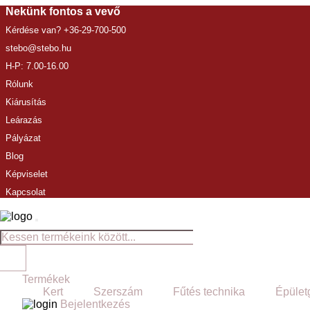
Nekünk fontos a vevő
Kérdése van? +36-29-700-500
stebo@stebo.hu
H-P: 7.00-16.00
Rólunk
Kiárusítás
Leárazás
Pályázat
Blog
Képviselet
Kapcsolat
Termékek
Kert
Szerszám
Fűtés technika
Épület
Bejelentkezés