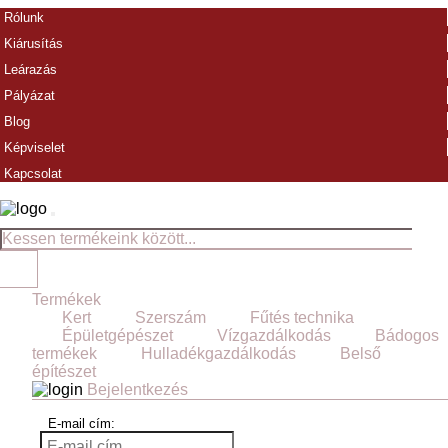
Rólunk
Kiárusítás
Leárazás
Pályázat
Blog
Képviselet
Kapcsolat
Termékek
Kert
Szerszám
Fűtés technika
Épületgépészet
Vízgazdálkodás
Bádogos
termékek
Hulladékgazdálkodás
Belső
építészet
Bejelentkezés
E-mail cím: