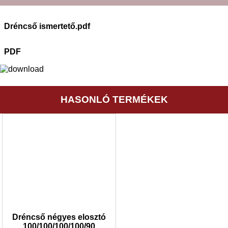
Dréncső ismertető.pdf
PDF
HASONLÓ TERMÉKEK
Dréncső négyes elosztó
100/100/100/100/90