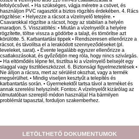
lefolyócsővel. • Ha szükséges, vágja méretre a csövet, és
használjon PVC ragasztót a biztos rögzítés érdekében. 4. Rács
rögzítése: • Helyezze a rácsot a vízelnyelő tetejére. •
Csavarokkal rögzítse a rácsot, hogy az stabilan a helyén
maradjon. 5. Visszatöltés: • Miután a vízelnyelőt a helyére
rögzítette, töltse vissza a gödörbe a talajt, és tömörítse azt
körülötte. 5. Karbantartási tippek • Rendszeresen ellenőrizze a
rácsot, és távolítsa el a lerakódott szennyeződéseket (pl.
leveleket, sarat). • Évente legalább egyszer ellenőrizze a
csatlakozásokat, és győződjön meg róla, hogy nincs szivárgás.
• Ha eltömődés lépne fel, tisztítsa ki a vízelnyelő belsejét egy
slaggal vagy tisztítóeszközzel. 6. Biztonsági figyelmeztetések •
Ne álljon a rácsra, mert az sérülést okozhat, vagy a termék
megsérülhet. • Mindig viseljen kesztyűt a telepítés és
karbantartás során. • Gyermekektől tartsa távol a terméket és
annak szerelési helyszínét. Fontos: A vízelnyelőt kizárólag az
útmutatóban szereplő módon használja! Ha bármilyen
problémát tapasztal, forduljon szakemberhez.
LETÖLTHETŐ DOKUMENTUMOK