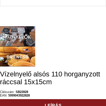
Vízelnyelő alsós 110 horganyzott
ráccsal 15x15cm
Cikkszám:
SB22828
EAN:
5999043922828
LEÍRÁS