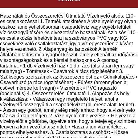
Használati és Összeszerelési Útmutató Vízelnyelő alsós, 110-
es csatlakozással 1. Termék áttekintése A vízelnyelő egy olyan
eszköz, amelyet elsősorban csapadékvíz vagy egyéb felületi
víz összegyűjtésére és elvezetésére használnak. Az alsós 110-
es csatlakozás lehetővé teszi a szabványos PVC vagy KG
csövekhez való csatlakoztatást, így a víz egyszerűen a kívánt
helyre vezethető. 2. Alapanyag és tartozékok A termék
általában tartós műanyagból készül, amely ellenáll az időjárási
viszontagságoknak és a kémiai hatásoknak. A csomag
tartalma: • 1 db vízelnyelő ház • 1 db rács (általában fém vagy
műanyag) • Tömítések • Csavarok a rács rögzítéséhez 3.
Szükséges szerszámok az összeszereléshez • Gumikalapács •
Csavarhúzó (a rács rögzítéséhez) • Fűrész (amennyiben a
csövet méretre kell vágni) • Vízmérték • PVC ragasztó
(opcionális) 4. Összeszerelési útmutató 1. Alapozás és hely
kiválasztása: • Válasszon egy megfelelő helyet, ahol a
vízelnyelő összegyűjti a csapadékvizet (pl. eresz alatti terület).
• Ásson egy gödröt, amely elég mély ahhoz, hogy a vízelnyelő
ház szilárdan elférjen. 2. Vízelnyelő elhelyezése: • Helyezze a
vízelnyelőt a gödörbe, ügyelve arra, hogy a teteje egy szintben
legyen a környező talajszinttel. • Használjon vízmértéket a
pontos elhelyezéshez. 3. Csatlakoztatás a csőhöz: • Kösse
össze a vízelnyelő alsó 110 mm-es csatlakozását a