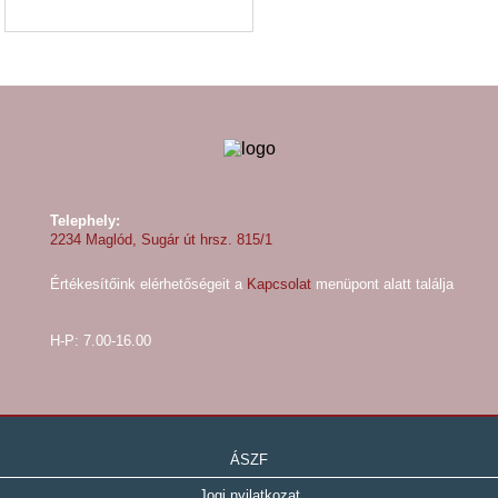
Telephely:
2234 Maglód, Sugár út hrsz. 815/1
Értékesítőink elérhetőségeit a
Kapcsolat
menüpont alatt találja
H-P: 7.00-16.00
ÁSZF
Jogi nyilatkozat