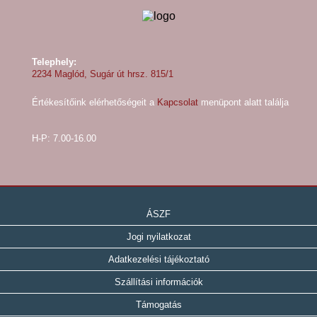
Telephely:
2234 Maglód, Sugár út hrsz. 815/1
Értékesítőink elérhetőségeit a
Kapcsolat
menüpont alatt találja
H-P: 7.00-16.00
ÁSZF
Jogi nyilatkozat
Adatkezelési tájékoztató
Szállítási információk
Támogatás