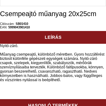
Csempeajtó műanyag 20x25cm
Cikkszám:
SB01410
EAN:
5999043901410
LEÍRÁS
Nyitó-záró.
Műanyag csempeajtó, különböző méretben. Gyors hozzáférést
biztosít különféle gépészeti egységek számára. Nyitó-záró
csapok, szelepek, kiegyenlítők, szabályozók, mérőórák
szervíznyílásaiba tervezték. Különböző faltípusokba, könnyen,
gyorsan beszerelhető, csavarozható, ragasztható. Nedves
környezetben is használható. Jobbos-balos, vagy függőleges
és vízszintes nyitással is beépíthető.
HASONLÓ TERMÉKEK