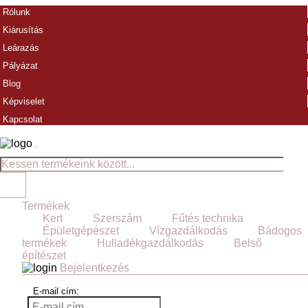
Rólunk
Kiárusítás
Leárazás
Pályázat
Blog
Képviselet
Kapcsolat
Termékek
Kert
Szerszám
Fűtés technika
Épületgépészet
Vízgazdálkodás
Bádogos
termékek
Hulladékgazdálkodás
Belső
építészet
Bejelentkezés
E-mail cím: