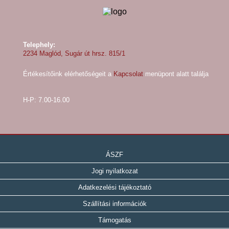
Telephely:
2234 Maglód, Sugár út hrsz. 815/1
Értékesítőink elérhetőségeit a
Kapcsolat
menüpont alatt találja
H-P: 7.00-16.00
ÁSZF
Jogi nyilatkozat
Adatkezelési tájékoztató
Szállítási információk
Támogatás