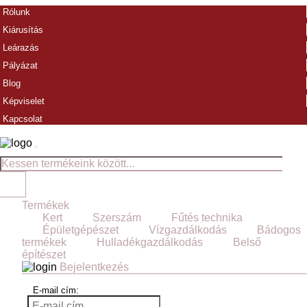
Rólunk
Kiárusítás
Leárazás
Pályázat
Blog
Képviselet
Kapcsolat
Termékek
Kert
Szerszám
Fűtés technika
Épületgépészet
Vízgazdálkodás
Bádogos
termékek
Hulladékgazdálkodás
Belső
építészet
Bejelentkezés
E-mail cím: