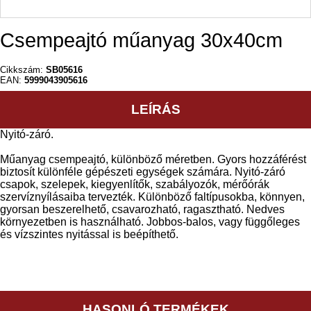
Csempeajtó műanyag 30x40cm
Cikkszám:
SB05616
EAN:
5999043905616
LEÍRÁS
Nyitó-záró.
Műanyag csempeajtó, különböző méretben. Gyors hozzáférést
biztosít különféle gépészeti egységek számára. Nyitó-záró
csapok, szelepek, kiegyenlítők, szabályozók, mérőórák
szervíznyílásaiba tervezték. Különböző faltípusokba, könnyen,
gyorsan beszerelhető, csavarozható, ragasztható. Nedves
környezetben is használható. Jobbos-balos, vagy függőleges
és vízszintes nyitással is beépíthető.
HASONLÓ TERMÉKEK