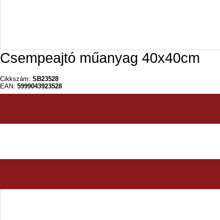
Csempeajtó műanyag 40x40cm
Cikkszám:
SB23528
EAN:
5999043923528