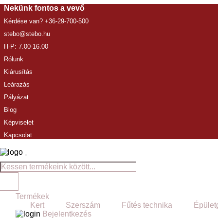
Nekünk fontos a vevő
Kérdése van? +36-29-700-500
stebo@stebo.hu
H-P: 7.00-16.00
Rólunk
Kiárusítás
Leárazás
Pályázat
Blog
Képviselet
Kapcsolat
Termékek
Kert
Szerszám
Fűtés technika
Épület
Bejelentkezés