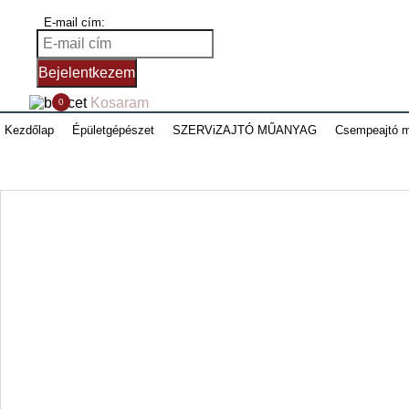
E-mail cím:
Bejelentkezem
Kosaram
0
Kezdőlap
Épületgépészet
SZERViZAJTÓ MŰANYAG
Csempeajtó 