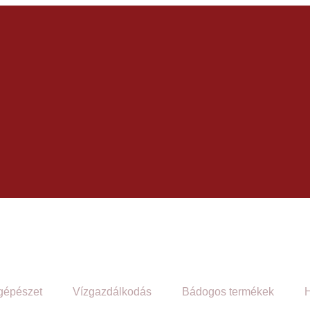
gépészet
Vízgazdálkodás
Bádogos termékek